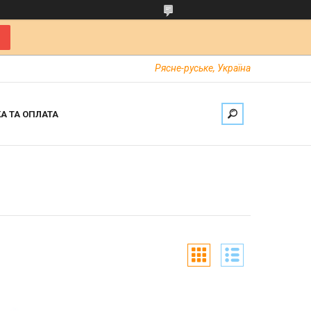
Рясне-руське, Україна
А ТА ОПЛАТА