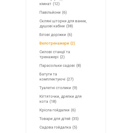
кімнат
12
Павільйони
6
Скляні шторки для ванни,
душові кабіни
38
Бігові доріжки
6
Велотренажери
2
Силові станції та
тренажері
2
Парасольки садові
8
Батути та
комплектуючі
27
Туалетні столики
9
Кігтяточки, дряпки для
кота
18
Крісла гойдалки
6
Товари для дітей
35
Садова гойдалка
5