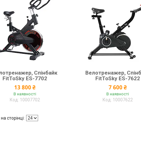
лотренажер, Спінбайк
Велотренажер, Спін
FitToSky ES-7702
FitToSky ES-7622
13 800 ₴
7 600 ₴
В наявності
В наявності
10007702
10007622