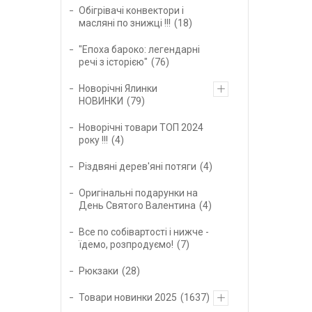
Обігрівачі конвектори і
масляні по знижці !!!
18
"Епоха бароко: легендарні
речі з історією"
76
Новорічні Ялинки
НОВИНКИ
79
Новорічні товари ТОП 2024
року !!!
4
Різдвяні дерев'яні потяги
4
Оригінальні подарунки на
День Святого Валентина
4
Все по собівартості і нижче -
їдемо, розпродуємо!
7
Рюкзаки
28
Товари новинки 2025
1637