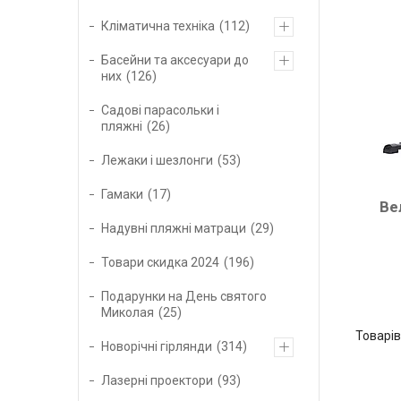
Кліматична техніка
112
Басейни та аксесуари до
них
126
Садові парасольки і
пляжні
26
Лежаки і шезлонги
53
Гамаки
17
Ве
Надувні пляжні матраци
29
Товари скидка 2024
196
Подарунки на День святого
Миколая
25
Новорічні гірлянди
314
Лазерні проектори
93