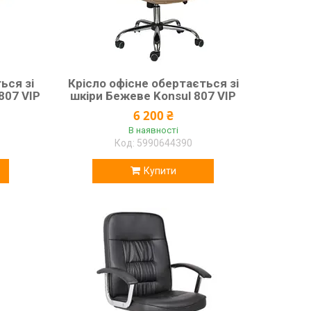
ься зі
Крісло офісне обертається зі
807 VIP
шкіри Бежеве Konsul 807 VIP
6 200 ₴
В наявності
5990644390
Купити