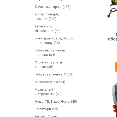
Дача, сад, город
135
Дитячі товари,
іграшки
300
Телескопи,
мікроскопи
44
обе
Біжутерія, Краса, Засоби
по догляду
36
Комплекти ричагів
підвіски
34
Столики туалетні,
трюмо
36
Побутова техніка
1009
Металошукачі
24
Музикальні
інструменти
69
Аудіо, ТБ, Відео, Фото
48
Епілятори
22
Автомобільні