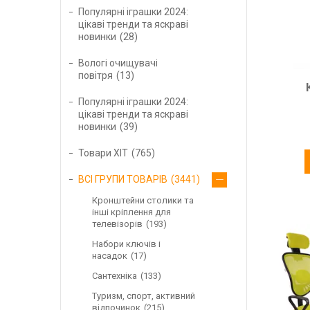
Популярні іграшки 2024:
цікаві тренди та яскраві
новинки
28
Вологі очищувачі
повітря
13
Популярні іграшки 2024:
цікаві тренди та яскраві
новинки
39
Товари ХІТ
765
ВСІ ГРУПИ ТОВАРІВ
3441
Кронштейни столики та
інші кріплення для
телевізорів
193
Набори ключів і
насадок
17
Сантехніка
133
Туризм, спорт, активний
відпочинок
215