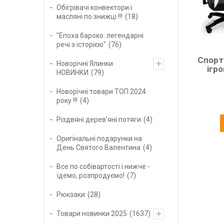
Обігрівачі конвектори і
масляні по знижці !!!
18
"Епоха бароко: легендарні
речі з історією"
76
Спорт
Новорічні Ялинки
ігр
НОВИНКИ
79
Новорічні товари ТОП 2024
року !!!
4
Різдвяні дерев'яні потяги
4
Оригінальні подарунки на
День Святого Валентина
4
Все по собівартості і нижче -
їдемо, розпродуємо!
7
Рюкзаки
28
Товари новинки 2025
1637