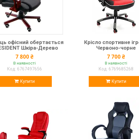
ець офісний обертається
Крісло спортивне іг
ESIDENT Шкіра-Дерево
Червоно-чорне
7 800 ₴
7 700 ₴
В наявності
В наявності
6767497656
6769685268
Купити
Купити