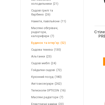
холодильники
21
Садові грилі та
барбекю
26
Намети, павільйони
11
Масляні обігрівачі,
Стіл
радіатори,
PR
калорифери
7
Будинок та інтер'єр
52
Садова техніка
130
Альтанки
23
Садові меблі
24
Гойдалки садові
72
Кухонний посуд
180
Автоаксесуари
262
Телескопи OPTICON
16
Масляні радіатори
7
Електричні каміни
23