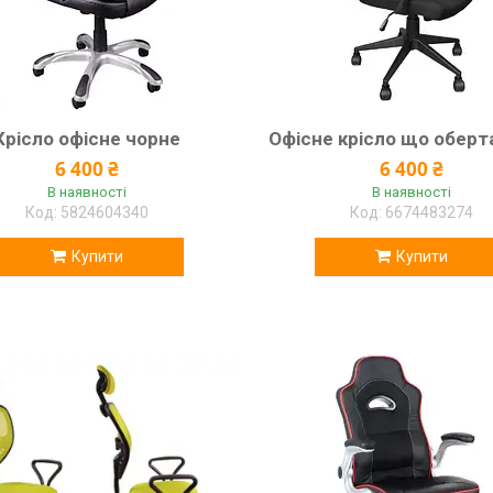
Крісло офісне чорне
Офісне крісло що оберт
6 400 ₴
6 400 ₴
В наявності
В наявності
5824604340
6674483274
Купити
Купити