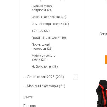
Вуличні газові
обігрівачі
24
Санки і натросанки
72
Зимові спорттовари
47
ТОР 100
37
Сті
Графічні планшети
10
Промислові
пилососи
23
Мийки високого
тиску
21
Набір ключів
38
Літній сезон 2025
201
Мобільні аксесуари
21
Статті
Про нас