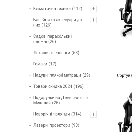
Кліматична техніка
112
Басейни та аксесуари до
них
126
Садові парасольки і
пляжні
26
Лежаки і шезлонги
53
Гамаки
17
Надувні пляжні матраци
29
Товари скидка 2024
196
Подарунки на День святого
Миколая
25
Новорічні гірлянди
314
Лазерні проектори
93