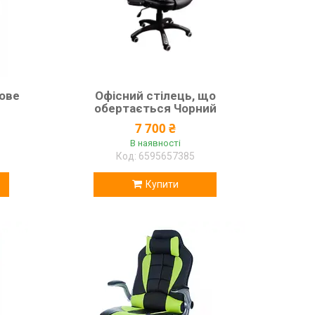
рове
Офісний стілець, що
обертається Чорний
7 700 ₴
В наявності
6595657385
Купити