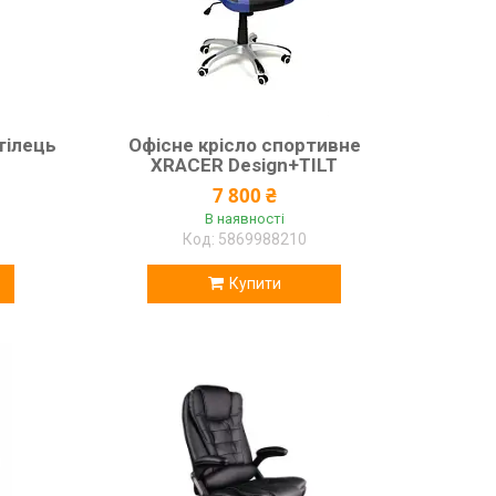
тілець
Офісне крісло спортивне
XRACER Design+TILT
7 800 ₴
В наявності
5869988210
Купити