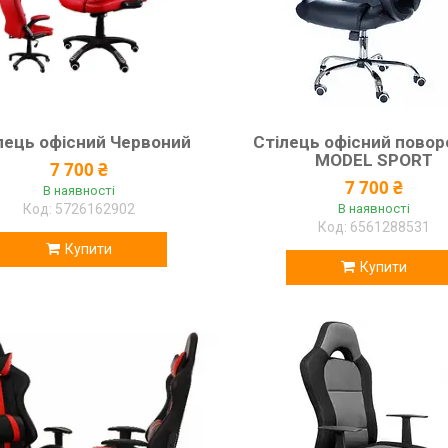
лець офісний Червоний
Стілець офісний пово
MODEL SPORT
7 700 ₴
7 700 ₴
В наявності
5726162902
В наявності
6561288531
Купити
Купити