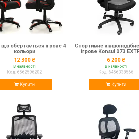
 що обертається ігрове 4
Спортивне ківшоподібне
кольори
ігрове Konsul 073 EX
12 300 ₴
6 200 ₴
В наявності
В наявності
6562596202
6456338566
Купити
Купити