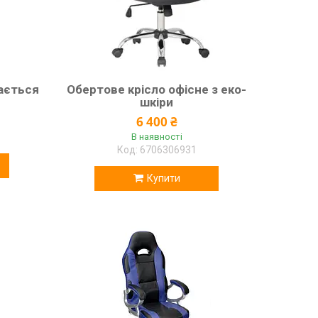
ається
Обертове крісло офісне з еко-
шкіри
6 400 ₴
В наявності
6706306931
Купити