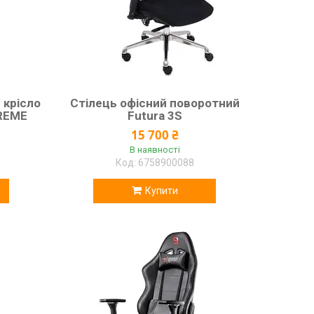
 крісло
Стілець офісний поворотний
TREME
Futura 3S
15 700 ₴
В наявності
6758900088
Купити