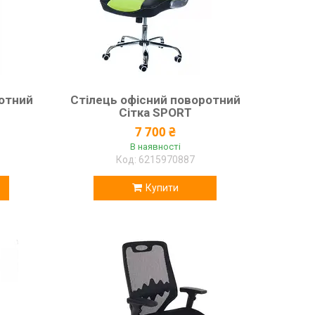
ротний
Стілець офісний поворотний
Сітка SPORT
7 700 ₴
В наявності
6215970887
Купити