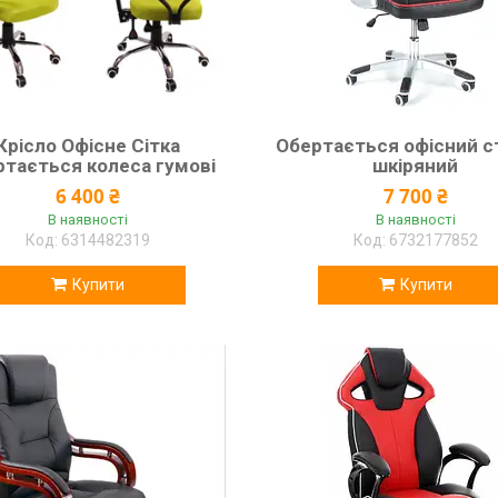
Крісло Офісне Сітка
Обертається офісний с
ртається колеса гумові
шкіряний
6 400 ₴
7 700 ₴
В наявності
В наявності
6314482319
6732177852
Купити
Купити