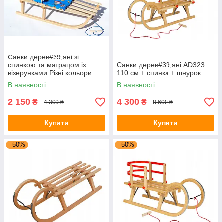
Санки дерев#39;яні зі
спинкою та матрацом із
Санки дерев#39;яні AD323
візерунками Різні кольори
110 см + спинка + шнурок
В наявності
В наявності
2 150
4 300
₴
₴
4 300 ₴
8 600 ₴
Купити
Купити
–50%
–50%