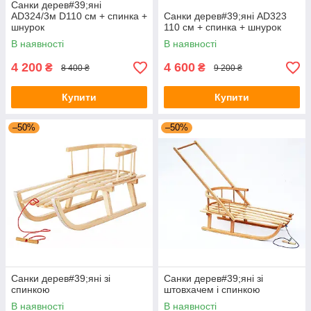
Санки дерев#39;яні
AD324/3м D110 см + спинка +
Санки дерев#39;яні AD323
шнурок
110 см + спинка + шнурок
В наявності
В наявності
4 200
4 600
₴
₴
8 400 ₴
9 200 ₴
Купити
Купити
–50%
–50%
Санки дерев#39;яні зі
Санки дерев#39;яні зі
спинкою
штовхачем і спинкою
В наявності
В наявності