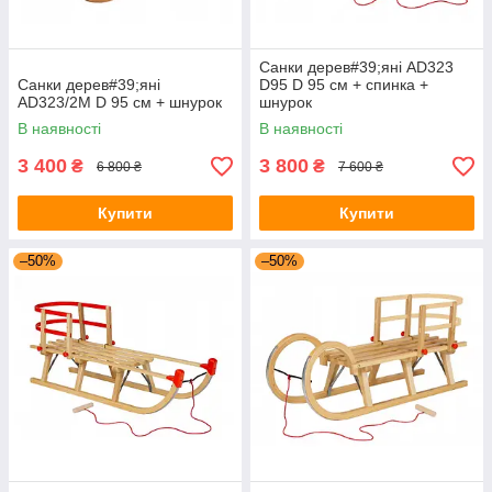
Санки дерев#39;яні AD323
Санки дерев#39;яні
D95 D 95 см + спинка +
AD323/2M D 95 см + шнурок
шнурок
В наявності
В наявності
3 400
3 800
₴
₴
6 800 ₴
7 600 ₴
Купити
Купити
–50%
–50%