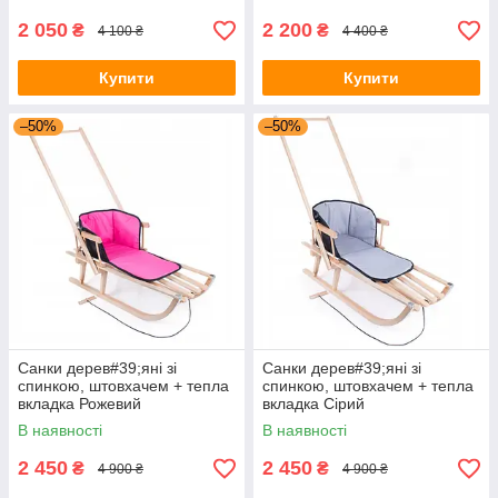
2 050
2 200
₴
₴
4 100 ₴
4 400 ₴
Купити
Купити
–50%
–50%
Санки дерев#39;яні зі
Санки дерев#39;яні зі
спинкою, штовхачем + тепла
спинкою, штовхачем + тепла
вкладка Рожевий
вкладка Сірий
В наявності
В наявності
2 450
2 450
₴
₴
4 900 ₴
4 900 ₴