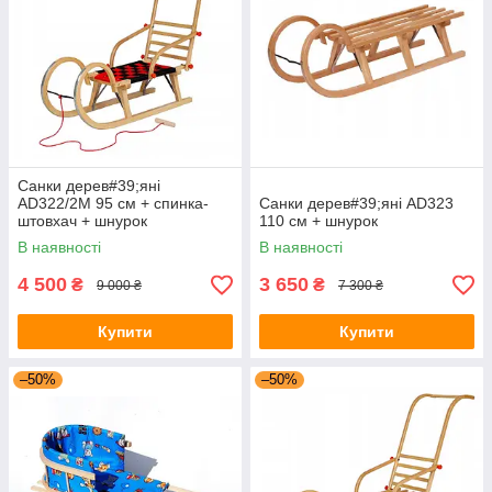
Санки дерев#39;яні
AD322/2M 95 см + спинка-
Санки дерев#39;яні AD323
штовхач + шнурок
110 см + шнурок
В наявності
В наявності
4 500
3 650
₴
₴
9 000 ₴
7 300 ₴
Купити
Купити
–50%
–50%