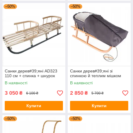
–50%
–50%
Санки дерев#39;яні AD323
Санки дерев#39;яні зі
110 см + спинка + шнурок
спинкою й теплим мішком
В наявності
В наявності
3 050
2 850
₴
₴
6 100 ₴
5 700 ₴
Купити
Купити
–50%
–50%