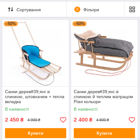
Сортування
0
Фільтри
–50%
–50%
Санки дерев#39;яні зі
Санки дерев#39;яні зі
спинкою, штовхачем + тепла
спинкою й теплим матрацом
вкладка
Різні кольори
В наявності
В наявності
2 450
2 400
₴
₴
4 900 ₴
4 800 ₴
Купити
Купити