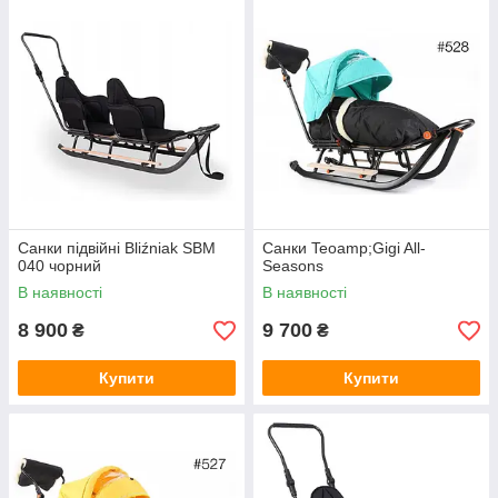
Санки підвійні Bliźniak SBM
Санки Teoamp;Gigi All-
040 чорний
Seasons
В наявності
В наявності
8 900
9 700
₴
₴
Купити
Купити