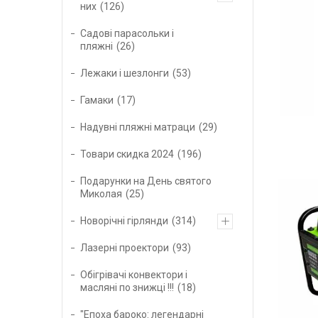
них
126
Садові парасольки і
пляжні
26
Лежаки і шезлонги
53
Гамаки
17
Надувні пляжні матраци
29
Товари скидка 2024
196
Подарунки на День святого
Миколая
25
Новорічні гірлянди
314
Лазерні проектори
93
Обігрівачі конвектори і
масляні по знижці !!!
18
"Епоха бароко: легендарні