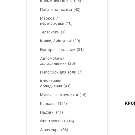
Косметичні кейси
26
Побутова техніка
40
Маркозі /
перегородки
10
Телескопи
3
Крани, Змішувачі
29
Новорічні гірлянди
31
Автомобільні
холодильники
20
Пилососи для золи
7
Кліматичне
обладнання
43
Музичні інструменти
16
КРО
Каркасні
154
Надувні
41
Фільтрування
45
Аксесуари
86