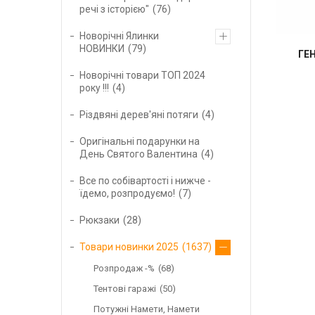
речі з історією"
76
Новорічні Ялинки
НОВИНКИ
79
ГЕ
Новорічні товари ТОП 2024
року !!!
4
Різдвяні дерев'яні потяги
4
Оригінальні подарунки на
День Святого Валентина
4
Все по собівартості і нижче -
їдемо, розпродуємо!
7
Рюкзаки
28
Товари новинки 2025
1637
Розпродаж -%
68
Тентові гаражі
50
Потужні Намети, Намети