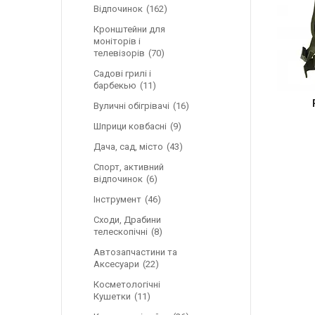
Відпочинок
162
Кронштейни для
моніторів і
телевізорів
70
Садові грилі і
барбекью
11
Вуличні обігрівачі
16
Шприци ковбасні
9
Дача, сад, місто
43
Спорт, активний
відпочинок
6
Інструмент
46
Сходи, Драбини
телескопічні
8
Автозапчастини та
Аксесуари
22
Косметологічні
Кушетки
11