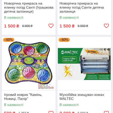
Новорічна прикраса на
Новорічна прикраса на
ялинку поїзд Санті (Іграшкова
ялинку поїзд Санти дитяча
дитяча залізниця)
залізниця
В наявності
В наявності
1 500
1 500
₴
₴
6 000 ₴
6 000 ₴
–60%
–60%
Ігровий коврик "Камінь,
Мухобійка знищувач комах
Ножиці, Папір"
MALTEC
В наявності
В наявності