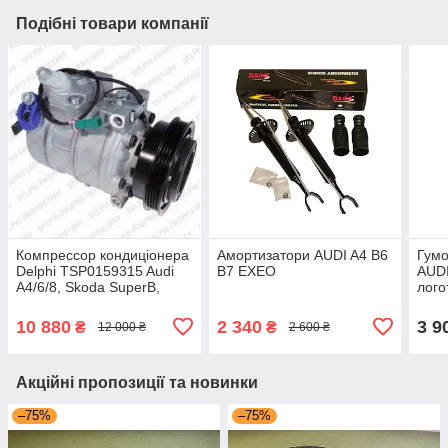
Подібні товари компанії
Компрессор кондиціонера
Амортизатори AUDI A4 B6
Гумо
Delphi TSP0159315 Audi
B7 EXEO
AUDI
A4/6/8, Skoda SuperB,
лого
Passat 96-
10 880
2 340
3 9
₴
₴
12 000 ₴
2 600 ₴
Акційні пропозиції та новинки
–75%
–75%