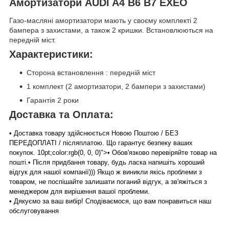
Амортизатори AUDI A4 B6 B7 EXEO
Газо-масляні амортизатори мають у своєму комплекті 2
бампера з захистами, а також 2 кришки. Встановлюються на
передній міст.
Характеристики:
Сторона встановлення : передній міст
1 комплект (2 амортизатори, 2 бампери з захистами)
Гарантія 2 роки
Доставка та Оплата:
• Доставка товару здійснюється Новою Поштою / БЕЗ
ПЕРЕДОПЛАТІ / післяплатою. Що гарантує безпеку ваших
покупок. 10pt;color:rgb(0, 0, 0)">• Обов'язково перевіряйте товар на
пошті.
• Після придбання товару, будь ласка напишіть хороший
відгук для нашої компанії))) Якщо ж виникли якісь проблеми з
товаром, не поспішайте залишати поганий відгук, а зв'яжіться з
менеджером для вирішення вашої проблеми.
• Дякуємо за ваш вибір! Сподіваємося, що вам понравиться наш
обслуговування