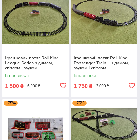
Іграшковий потяг Rail King
Іграшковий потяг Rail King
League Series з димом,
Passenger Train – з димом,
світлом і звуком
звуком і світлом
В наявності
В наявності
1 500
1 750
₴
₴
6 000 ₴
7 000 ₴
–75%
–75%