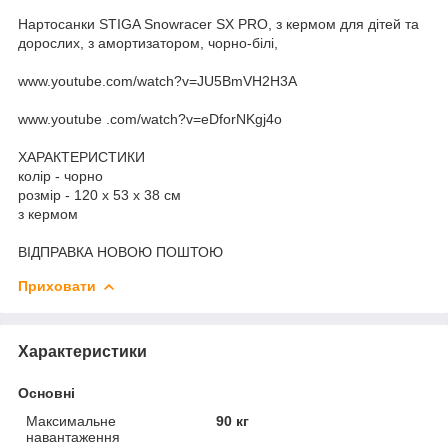
Нартосанки STIGA Snowracer SX PRO, з кермом для дітей та
дорослих, з амортизатором, чорно-білі,
www.youtube.com/watch?v=JU5BmVH2H3A
www.youtube .com/watch?v=eDforNKgj4o
ХАРАКТЕРИСТИКИ
колір - чорно
розмір - 120 x 53 x 38 см
з кермом
ВІДПРАВКА НОВОЮ ПОШТОЮ
Приховати
Характеристики
Основні
Максимальне
90 кг
навантаження