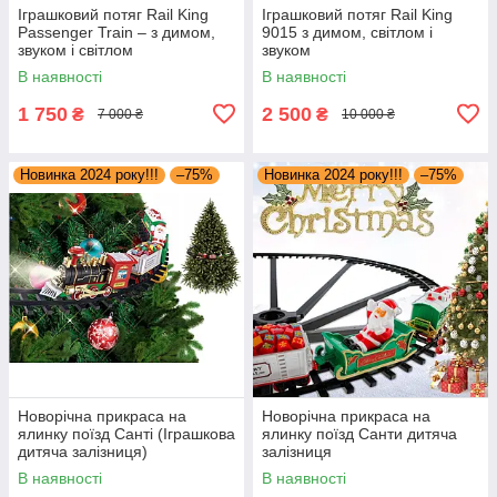
Іграшковий потяг Rail King
Іграшковий потяг Rail King
Passenger Train – з димом,
9015 з димом, світлом і
звуком і світлом
звуком
В наявності
В наявності
1 750
2 500
₴
₴
7 000 ₴
10 000 ₴
Новинка 2024 року!!!
–75%
Новинка 2024 року!!!
–75%
Новорічна прикраса на
Новорічна прикраса на
ялинку поїзд Санті (Іграшкова
ялинку поїзд Санти дитяча
дитяча залізниця)
залізниця
В наявності
В наявності