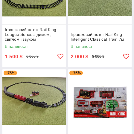
Іграшковий потяг Rail King
League Series з димом,
Іграшковий потяг Rail King
світлом і звуком
Intelligent Classical Train 7м
В наявності
В наявності
1 500
2 000
₴
₴
6 000 ₴
8 000 ₴
–75%
–75%