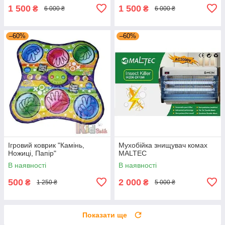
1 500
1 500
₴
₴
6 000 ₴
6 000 ₴
–60%
–60%
Ігровий коврик "Камінь,
Мухобійка знищувач комах
Ножиці, Папір"
MALTEC
В наявності
В наявності
500
2 000
₴
₴
1 250 ₴
5 000 ₴
Показати ще