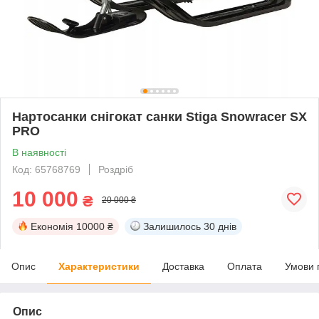
Нартосанки снігокат санки Stiga Snowracer SX
PRO
В наявності
Код: 65768769
Роздріб
10 000
₴
20 000 ₴
Економія
10000 ₴
Залишилось
30 днів
Опис
Характеристики
Доставка
Оплата
Умови 
Опис