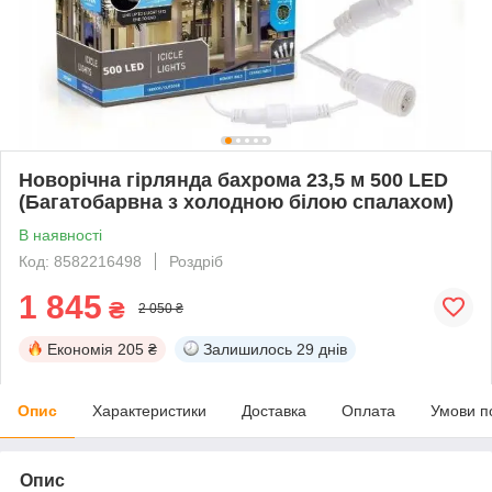
Новорічна гірлянда бахрома 23,5 м 500 LED
(Багатобарвна з холодною білою спалахом)
В наявності
Код: 8582216498
Роздріб
1 845
₴
2 050 ₴
Економія
205 ₴
Залишилось
29 днів
Опис
Характеристики
Доставка
Оплата
Умови п
Опис