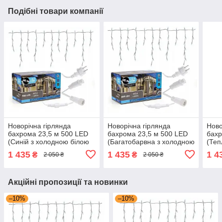
Подібні товари компанії
Новорічна гірлянда
Новорічна гірлянда
Ново
бахрома 23,5 м 500 LED
бахрома 23,5 м 500 LED
бахр
(Синій з холодною білою
(Багатобарвна з холодною
(Теп
спалахом)
білою спалахом)
біло
1 435
1 435
1 4
₴
₴
2 050 ₴
2 050 ₴
Акційні пропозиції та новинки
–10%
–10%