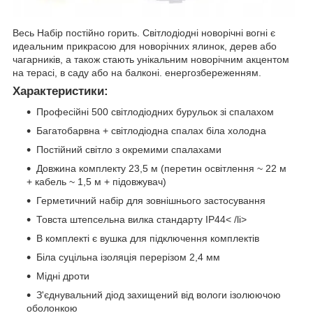
Весь Набір постійно горить. Світлодіодні новорічні вогні є
идеальним прикрасою для новорічних ялинок, дерев або
чагарників, а також стають унікальним новорічним акцентом
на терасі, в саду або на балконі. енергозбереженням.
Характеристики:
Професійні 500 світлодіодних бурульок зі спалахом
Багатобарвна + світлодіодна спалах біла холодна
Постійний світло з окремими спалахами
Довжина комплекту 23,5 м (перетин освітлення ~ 22 м
+ кабель ~ 1,5 м + підовжувач)
Герметичний набір для зовнішнього застосування
Товста штепсельна вилка стандарту IP44< /li>
В комплекті є вушка для підключення комплектів
Біла суцільна ізоляція перерізом 2,4 мм
Мідні дроти
З'єднувальний діод захищений від вологи ізолюючою
оболонкою