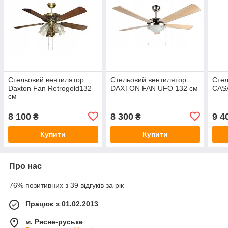
Стельовий вентилятор
Стельовий вентилятор
Стел
Daxton Fan Retrogold132
DAXTON FAN UFO 132 см
CAS
см
8 100
8 300
9 4
₴
₴
Купити
Купити
Про нас
76% позитивних з 39 відгуків за рік
Працює з 01.02.2013
м. Рясне-руське