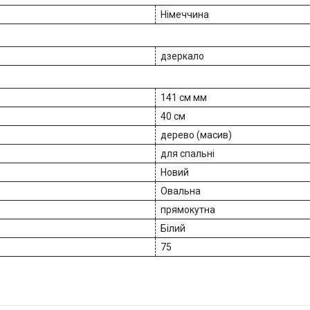
Німеччина
дзеркало
141 см мм
40 см
дерево (масив)
для спальні
Новий
Овальна
прямокутна
Білий
75