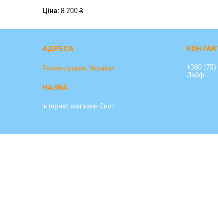
Ціна:
8 200 ₴
+380 (73)
Рясне-руське, Україна
Лайф
Інтернет магазин Єнот