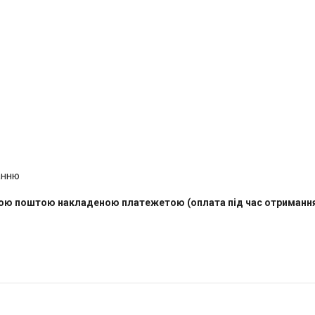
анню
вою поштою накладеною платежетою (оплата під час отримання