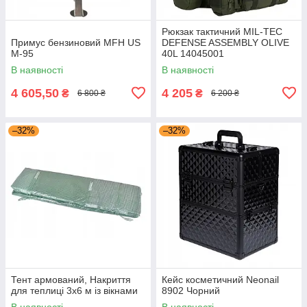
Рюкзак тактичний MIL-TEC
Примус бензиновий MFH US
DEFENSE ASSEMBLY OLIVE
M-95
40L 14045001
В наявності
В наявності
4 605,50
4 205
₴
₴
6 800 ₴
6 200 ₴
–32%
–32%
Тент армований, Накриття
Кейс косметичний Neonail
для теплиці 3x6 м із вікнами
8902 Чорний
В наявності
В наявності