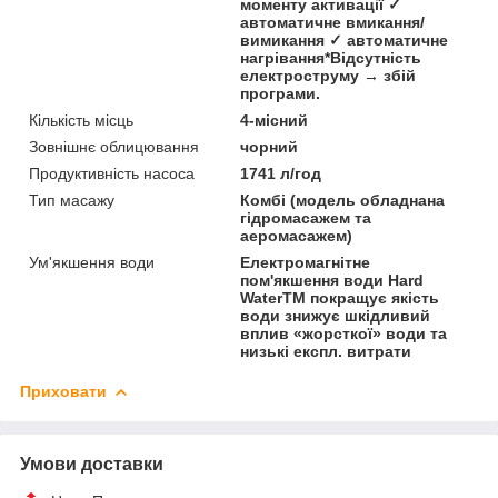
моменту активації ✓
автоматичне вмикання/
вимикання ✓ автоматичне
нагрівання*Відсутність
електроструму → збій
програми.
Кількість місць
4-місний
Зовнішнє облицювання
чорний
Продуктивність насоса
1741 л/год
Тип масажу
Комбі (модель обладнана
гідромасажем та
аеромасажем)
Ум'якшення води
Електромагнітне
пом'якшення води Hard
WaterTM покращує якість
води знижує шкідливий
вплив «жорсткої» води та
низькі експл. витрати
Приховати
Умови доставки