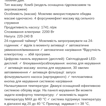
Технічні дані:
Тип масажу: Комбі (модель оснащена гідромасажем та
аеромасажем)
Особливість (масаж): Можливо використовувати обидва
масажі одночасно. 4 форсункиефект масажу від сильного
струменя
Продуктивність насосу: 1741 л/рік
Споживання електрики: 2200 Вт
Напуга: 220-240 В
24-годинний таймер*: Можливість запрограмувати на 24-
годинник: ✓ відлік із моменту активації ✓ автоматичне
увімкнення/вимикання ✓ автоматичне нагрівання *Відсутність
електротоку → збій програми.
Цифрова панель керування (дисплей): Світлодіодний LED-
дисплей: ✓ блокування/розблокування: кнопка для керування
✓ активація масажу: кнопка для керування, 30 хвилин
автовимкнення ✓ активація фільтрації: запуск
фільтрувального насоса (картриджного) ✓ теплоактивна:
кнопка для керування системою нагрівання
Налаштування температури: Джакузі оснащений ефективною
системою обігріву води. На панелі керування Ви можете
задати комфортну температуру: ✓ можливість задати
температуру MAX до 40 °C ✓ система підтримує температуру
в діапазоні від 20 до 40 °C Приклад: задавши t = 38 °C,