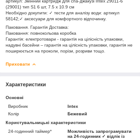
артикул: Змінний картридж для спа-джакузі Intex 29011-6
(29001) тип S1 6 шт, 7.5 х 10.9 см
Необхідно докупити: ✓ тести для аналізу води: артикул
58142;✓ аксесуари для комфортного відпочинку.
Паковання. Гарантія Доставка:
Паковання: повнокольова коробка
Гарантія: електротовари - гарантія на цілісність упаковки,
надувні басейни – гарантія на цілісність упаковки, гарантія не
поширюється на проколи, порізи, розриви тощо.
Приховати
Характеристики
Основні
Виробник
Intex
Колір
Бежевий
Користувальницькі характеристики
24-годинний таймер*
Можливість запрограмувати
на 24-годинник ✓ відлік із