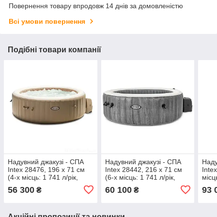
Повернення товару впродовж 14 днів за домовленістю
Всі умови повернення
Подібні товари компанії
Надувний джакузі - СПА
Надувний джакузі - СПА
Наду
Intex 28476, 196 х 71 см
Intex 28442, 216 х 71 см
Inte
(4-х місць: 1 741 л/рік,
(6-х місць: 1 741 л/рік,
місць
аеро, термотент)
аеро)
аеро
56 300
60 100
93 
₴
₴
Акційні пропозиції та новинки