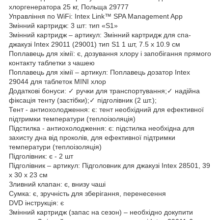
хлоргенератора 25 кг, Польща 29777
Управління по WiFi: Intex Link™ SPA Management App
Змінний картридж: 3 шт: тип «S1»
Змінний картридж – артикул: Змінний картридж для спа-
джакузі Intex 29011 (29001) тип S1 1 шт, 7.5 х 10.9 см
Поплавець для хімії: є, дозування хлору і запобігання прямого
контакту таблетки з чашею
Поплавець для хімії – артикул: Поплавець дозатор Intex
29044 для таблеток MINI хлор
Додаткові бонуси: ✓ ручки для транспортування;✓ надійна
фіксація тенту (застібки);✓ підголівник (2 шт.);
Тент - антиохолодження: є: тент необхідний для ефективної
підтримки температури (теплоізоляція)
Підстилка - антиохолодження: є: підстилка необхідна для
захисту дна від проколів, для ефективної підтримки
температури (теплоізоляція)
Підголівник: є - 2 шт
Підголівник – артикул: Підголовник для джакузі Intex 28501, 39
х 30 х 23 см
Зливний клапан: є, внизу чаші
Сумка: є, зручність для зберігання, перенесення
DVD інструкція: є
Змінний картридж (запас на сезон) – необхідно докупити