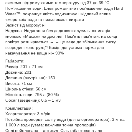
система підтримуватиме температуру від 37 до 39 °C
Пом'якшення води: Електромагнітне пом'якшення води Hard
Water™: покращує якість водизнижує шкідливий вплив
«жорсткої» води та низькі експл. витрати
Захист від морозу: ні
Надувна: Надягання без додаткових зусиль: активація
кнопкою «Масаж» на дисплеї. Пам'ять пам'ятай: на сонці
повітря розширюється → → це веде до збільшення тиску
всередині конструкції! Вихід: допустима норма для
накачування не вище ніж 90%
Габарити:
Розмір: 201 х 71 см
Довжина: 201
Довжина (внутрішня): 150
Висота: 71 см
Ширина стінки: 50 см
Місткість води: 795 л (80 %)
Обсяг (зведений): 0,5 – 1 м3
Комплектація:
Хлоргенератор: 3 м/рік
Потрібна пропорція солі у води (для хлоргенератора): 3 кг на
1 000 л води (увага: важлива точна пропорція)
Солі нейодована – артикул: Сіль таблетована для