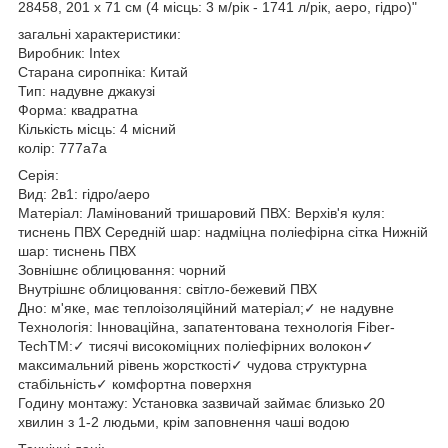
28458, 201 х 71 см (4 місць: 3 м/рік - 1741 л/рік, аеро, гідро)"
загальні характеристики:
Виробник: Intex
Старана сиропніка: Китай
Тип: надувне джакузі
Форма: квадратна
Кількість місць: 4 місний
колір: 777a7a
Серія:
Вид: 2в1: гідро/аеро
Матеріал: Ламінований тришаровий ПВХ: Верхів'я куля:
тиснень ПВХ Середній шар: надміцна поліефірна сітка Нижній
шар: тиснень ПВХ
Зовнішнє облицювання: чорний
Внутрішнє облицювання: світло-бежевий ПВХ
Дно: м'яке, має теплоізоляційний матеріал;✓ не надувне
Технологія: Інноваційна, запатентована технологія Fiber-
TechTM:✓ тисячі високоміцних поліефірних волокон✓
максимальний рівень жорсткості✓ чудова структурна
стабільність✓ комфортна поверхня
Годину монтажу: Установка зазвичай займає близько 20
хвилин з 1-2 людьми, крім заповнення чаші водою