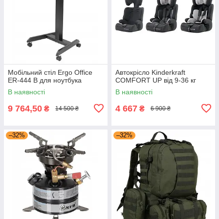
Мобільний стіл Ergo Office
Автокрісло Kinderkraft
ER-444 B для ноутбука
COMFORT UP від 9-36 кг
В наявності
В наявності
9 764,50
4 667
₴
₴
14 500 ₴
6 900 ₴
–32%
–32%