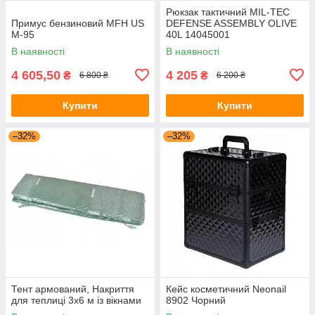
Рюкзак тактичний MIL-TEC
Примус бензиновий MFH US
DEFENSE ASSEMBLY OLIVE
M-95
40L 14045001
В наявності
В наявності
4 605,50
4 205
₴
₴
6 800 ₴
6 200 ₴
Купити
Купити
–32%
–32%
Тент армований, Накриття
Кейс косметичний Neonail
для теплиці 3x6 м із вікнами
8902 Чорний