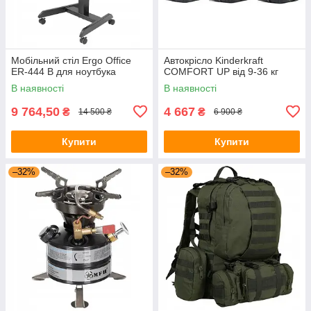
Мобільний стіл Ergo Office
Автокрісло Kinderkraft
ER-444 B для ноутбука
COMFORT UP від 9-36 кг
В наявності
В наявності
9 764,50
4 667
₴
₴
14 500 ₴
6 900 ₴
Купити
Купити
–32%
–32%