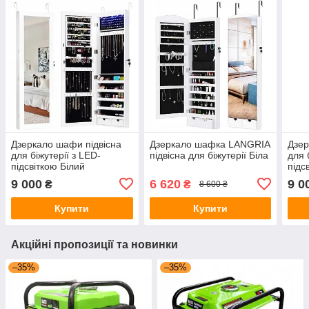
Дзеркало шафи підвісна
Дзеркало шафка LANGRIA
Дзер
для біжутерії з LED-
підвісна для біжутерії Біла
для 
підсвіткою Білий
підс
9 000
6 620
9 0
₴
₴
8 600 ₴
Купити
Купити
Акційні пропозиції та новинки
–35%
–35%