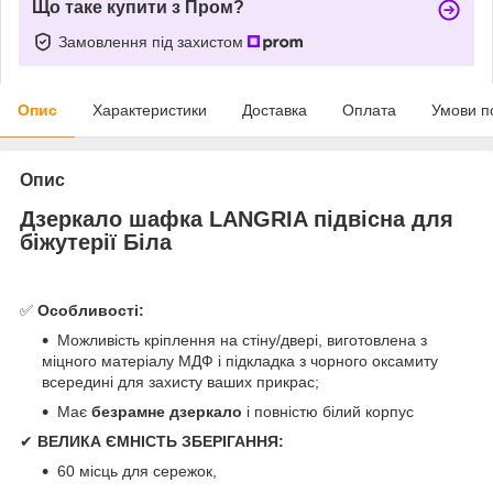
Що таке купити з Пром?
Замовлення під захистом
Опис
Характеристики
Доставка
Оплата
Умови п
Опис
Дзеркало шафка LANGRIA підвісна для
біжутерії Біла
✅
Особливості:
Можливість кріплення на стіну/двері, виготовлена з
міцного матеріалу МДФ і підкладка з чорного оксамиту
всередині для захисту ваших прикрас;
Має
безрамне дзеркало
і повністю білий корпус
✔
ВЕЛИКА ЄМНІСТЬ ЗБЕРІГАННЯ:
60 місць для сережок,