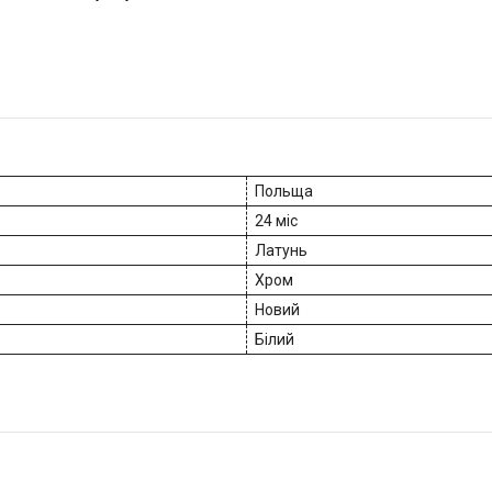
Польща
24 міс
Латунь
Хром
Новий
Білий