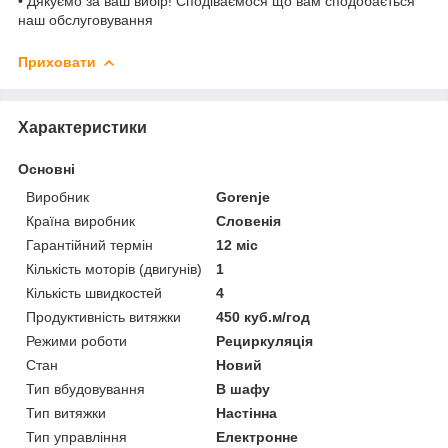
• Дякуємо за ваш вибір! Сподіваємося що вам сподобається
наш обслуговування
Приховати
Характеристики
Основні
Виробник
Gorenje
Країна виробник
Словенія
Гарантійний термін
12 міс
Кількість моторів (двигунів)
1
Кількість швидкостей
4
Продуктивність витяжки
450 куб.м/год
Режими роботи
Рециркуляція
Стан
Новий
Тип вбудовування
В шафу
Тип витяжки
Настінна
Тип управління
Електронне