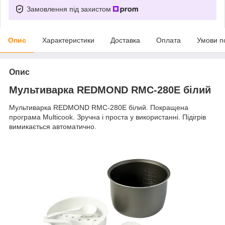
Замовлення під захистом
Опис
Характеристики
Доставка
Оплата
Умови п
Опис
Мультиварка REDMOND RMC-280E білий
Мультиварка REDMOND RMC-280E білий. Покращена
програма Multicook. Зручна і проста у використанні. Підігрів
вимикається автоматично.