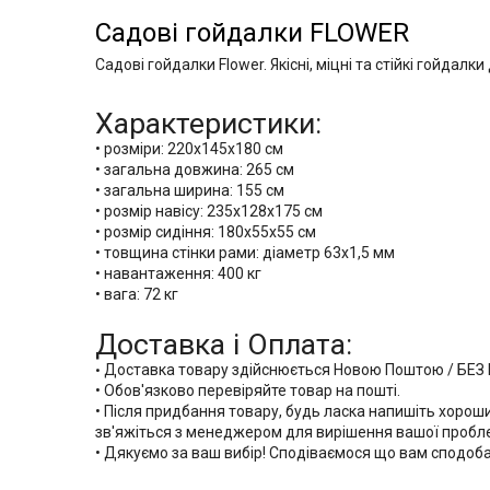
Садові гойдалки FLOWER
Садові гойдалки
Flower
. Якісні, міцні та стійкі гойдал
Характеристики:
•
розміри: 220х145х180 см
•
загальна довжина: 265 см
•
загальна ширина: 155 см
•
розмір навісу: 235х128х175 см
•
розмір сидіння: 180х55х55 см
•
товщина стінки рами: діаметр 63х1,5 мм
•
навантаження: 400 кг
•
вага: 72 кг
Доставка і Оплата:
Доставка товару здійснюється Новою Поштою / БЕЗ 
•
• Обов'язково перевіряйте товар на пошті.
• Після придбання товару, будь ласка напишіть хороши
зв'яжіться з менеджером для вирішення вашої пробл
• Дякуємо за ваш вибір! Сподіваємося що вам сподоб