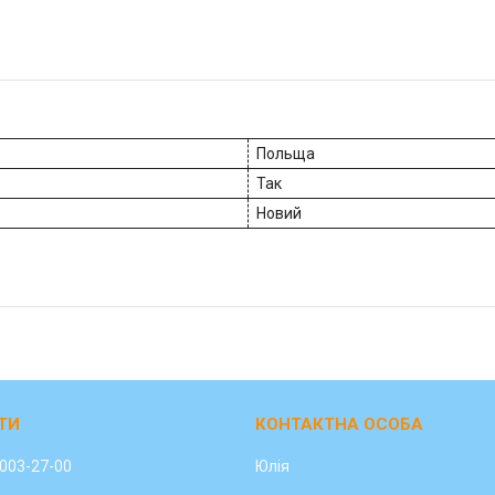
Польща
Так
Новий
 003-27-00
Юлія