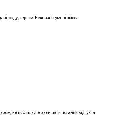
дачі, саду, тераси. Нековзні гумові ніжки.
варом, не поспішайте залишати поганий відгук, а