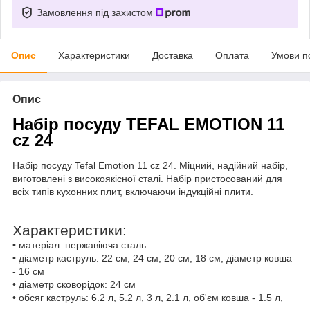
Замовлення під захистом
Опис
Характеристики
Доставка
Оплата
Умови п
Опис
Набір посуду
TEFAL EMOTION 11
cz 24
Набір посуду
Tefal Emotion 11 cz 24
. Міцний, надійний набір,
виготовлені з високоякісної сталі. Набір пристосований для
всіх типів кухонних плит, включаючи індукційні плити.
Характеристики:
•
матеріал: нержавіюча сталь
•
діаметр каструль: 22 см, 24 см, 20 см, 18 см, діаметр ковша
- 16 см
•
діаметр сковорідок: 24 см
•
обсяг каструль: 6.2 л, 5.2 л, 3 л, 2.1 л, об'єм ковша - 1.5 л,