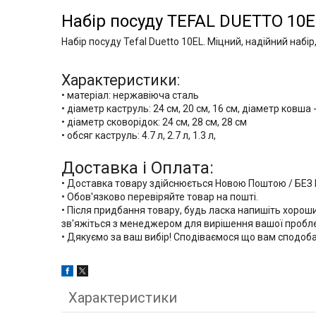
Набір посуду
TEFAL DUETTO 10E
Набір посуду
Tefal Duetto 10EL
. Міцний, надійний набір
Характеристики:
•
матеріал: нержавіюча сталь
•
діаметр каструль: 24 см, 20 см, 16 см, діаметр ковша - 
•
діаметр сковорідок: 24 см, 28 см, 28 см
•
обсяг каструль: 4.7 л, 2.7 л, 1.3 л,
Доставка і Оплата:
• Доставка товару здійснюється Новою Поштою / БЕЗ
• Обов'язково перевіряйте товар на пошті.
• Після придбання товару, будь ласка напишіть хороши
зв'яжіться з менеджером для вирішення вашої пробл
• Дякуємо за ваш вибір! Сподіваємося що вам сподоб
Характеристики