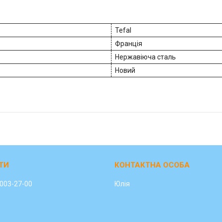
Tefal
Франція
Нержавіюча сталь
Новий
 003-27-00
Юлія