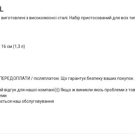
L
, виготовлені з високоякісної сталі. Набір пристосований для всіх т
16 см (1,3 л)
 ПЕРЕДОПЛАТИ / післяплатою. Що гарантує безпеку ваших покупок.
й відгук для нашої компанії))) Якщо ж виникли якісь проблеми з то
еми.
ається наш обслуговування