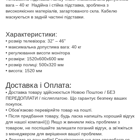
вага –
40
кг
Надійна і стійка підставка, зроблена з
високоякісних матеріалів, загартованого скла. Кабелю
маскуються в задній частині підставки.
Характеристики:
•
розмір телевізора: 32" –
46"
•
максимальна допустима вага: 40 кг
•
регулювання висоти монітора
•
розміри: 1520х600х600 мм
•
розмір полиці: 500х320 мм
•
висота: 1520 мм
Доставка і Оплата:
Доставка товару здійснюється Новою Поштою / БЕЗ
•
ПЕРЕДОПЛАТИ / післяплатою. Що гарантує безпеку ваших
покупок.
• Обов'язково перевіряйте товар на пошті.
• Після придбання товару, будь ласка напишіть хороший відгук
для нашої компанії))) Якщо ж виникли якісь проблеми з
товаром, не поспішайте залишати поганий відгук, а зв'яжіться
з менеджером для вирішення вашої проблеми.
• Дякуємо за ваш вибір! Сподіваємося що вам сподобається