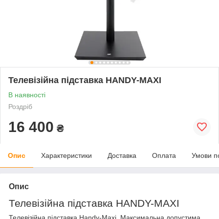
Телевізійна підставка HANDY-MAXI
В наявності
Роздріб
16 400
₴
Опис
Характеристики
Доставка
Оплата
Умови п
Опис
Телевізійна підставка
HANDY-MAXI
Телевізійна підставка
Handy-Maxi
. Максимальна допустима