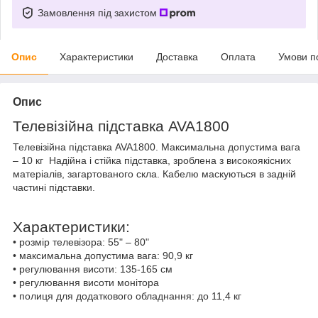
Замовлення під захистом
Опис
Характеристики
Доставка
Оплата
Умови п
Опис
Телевізійна підставка
AVA1800
Телевізійна підставка
AVA1800
. Максимальна допустима вага
–
10
кг
Надійна і стійка підставка, зроблена з високоякісних
матеріалів, загартованого скла. Кабелю маскуються в задній
частині підставки.
Характеристики:
•
розмір телевізора: 55" – 80
"
•
максимальна допустима вага: 90,9 кг
•
регулювання висоти: 135-165 см
•
регулювання висоти монітора
•
полиця для додаткового обладнання: до 11,4 кг